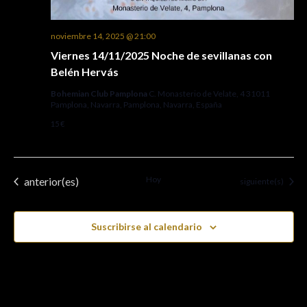
noviembre 14, 2025 @ 21:00
Viernes 14/11/2025 Noche de sevillanas con
Belén Hervás
Bohemian Club Pamplona
C. Monasterio de Velate, 4 31011
Pamplona, Navarra, Pamplona, Navarra, España
15 €
Eventos
Hoy
anterior(es)
Eventos
siguiente(s)
Suscribirse al calendario