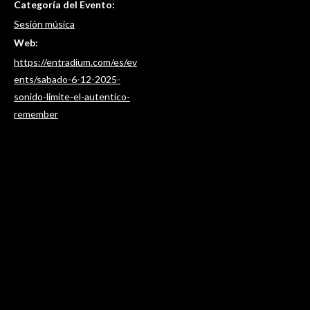
Categoría del Evento:
Sesión música
Web:
https://entradium.com/es/ev
ents/sabado-6-12-2025-
sonido-limite-el-autentico-
remember