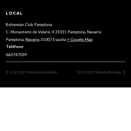
LOCAL
Bohemian Club Pamplona
C. Monasterio de Velate, 4 31011 Pamplona, Navarra
Pamplona
,
Navarra
31007
España
+ Google Map
Teléfono
663747039
2-12-2025 Parranda Navideña
13/12/2025 Sábado Bailongo