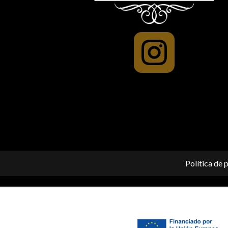

Política de 