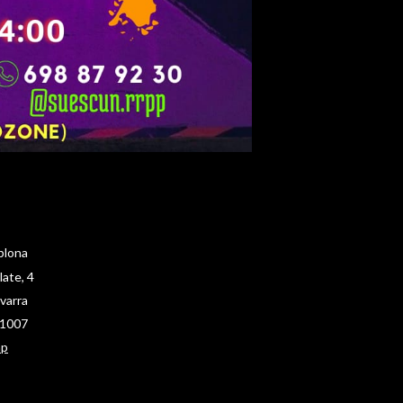
plona
ate, 4
varra
1007
ap