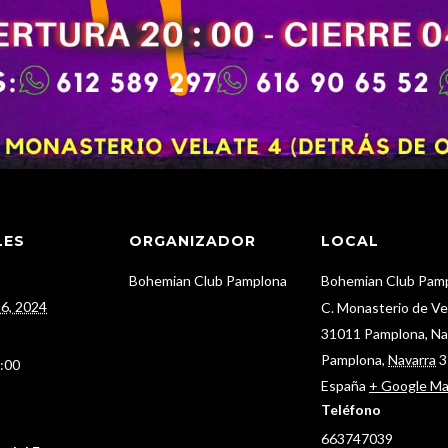
LES
ORGANIZADOR
LOCAL
Bohemian Club Pamplona
Bohemian Club Pam
 6, 2024
C. Monasterio de Vel
31011 Pamplona, Na
Pamplona
,
Navarra
3
4:00
España
+ Google M
Teléfono
663747039