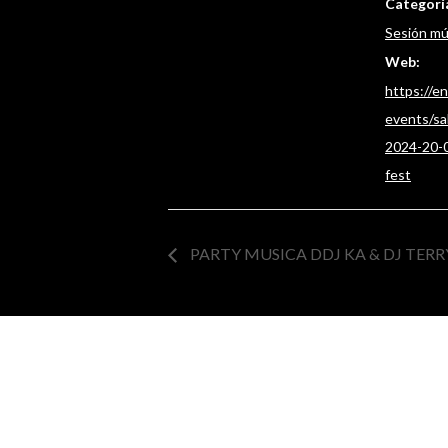
Categoría
Sesión mú
Web:
https://e
events/sa
2024-20-0
fest
PARTY MUSICA DDJ KA & DJ TER