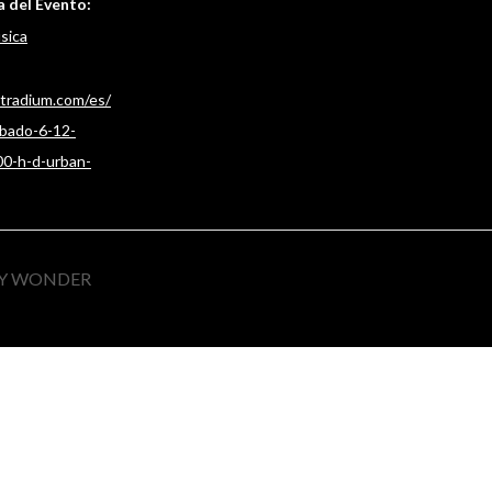
 del Evento:
sica
ntradium.com/es/
bado-6-12-
0-h-d-urban-
RY WONDER