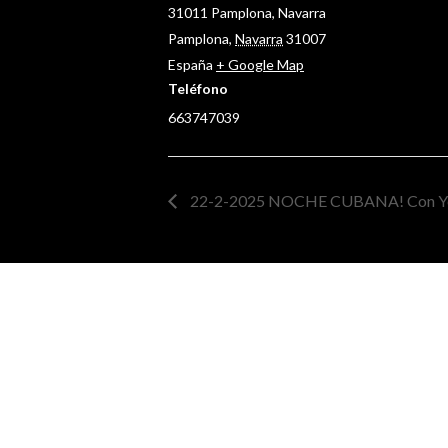
31011 Pamplona, Navarra
Pamplona
,
Navarra
31007
España
+ Google Map
Teléfono
663747039
22-2-2025 NOCHE CUBANA! Con Ye