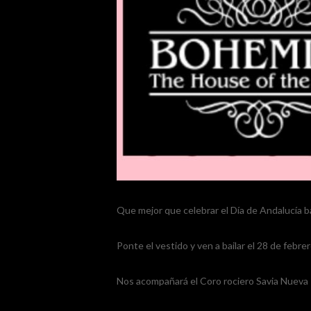
Que mejor que celebrar el Día de Andalucía b
Ponte el vestido y ven a bailar el 28 de febr
Nos acompañará el Coro rociero Savia Nueva