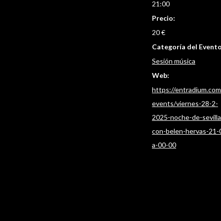
21:00
Precio:
20 €
Categoría del Evento
Sesión música
Web:
https://entradium.com
events/viernes-28-2-
2025-noche-de-sevill
con-belen-hervas-21-
a-00-00